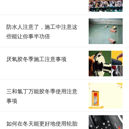
防水人注意了，施工中注意这
些能让你事半功倍
厌氧胶冬季施工注意事项
三和氯丁万能胶冬季使用注意
事项
如何在冬天能更好地使用轮胎