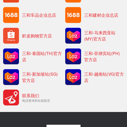
三和车品企业总店
三和建材企业总店
三和-马来西亚站
虾皮购物官方店
(MY)官方店
三和-泰国站(TH)官方
三和-菲律宾站(PH)
店
官方店
三和-新加坡站(SG)
三和-越南站(VG)官方
官方店
店
联系我们
电话查询和在线留言