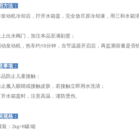
用方法：
.待发动机冷却后，拧开水箱盖，完全放尽原冷却液，用三和水箱
；
.关上出水阀门，加注本品至满刻度；
.启动发动机，热车约10分钟，当节温器开启后，再监测容量是
意事项：
.本品防止儿童接触；
.防止溅入眼睛或接触皮肤，若接触立即用水洗清；
.打开水箱盖时，注意高温，谨防烫伤。
装规格：
装：2kg×8罐/箱