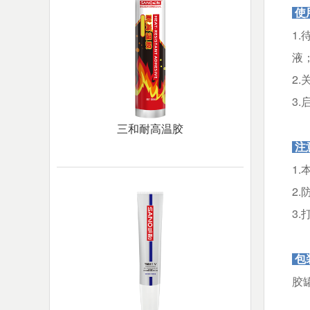
使
1
液
2
3
三和耐高温胶
注
1
2
3
包
胶罐