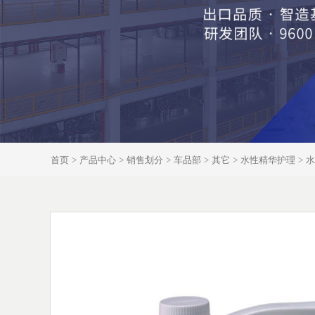
首页
产品中心
销售划分
车品部
其它
水性精华护理
水
>
>
>
>
>
>