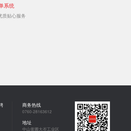
单系统
优质贴心服务
聘
商务热线
0760-28163612
地址
中山黄圃大岑工业区