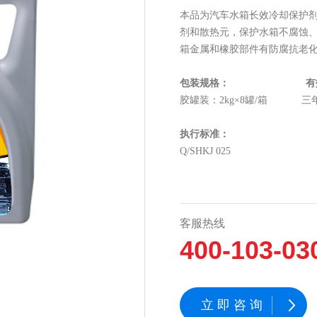
本品为汽车水箱长效冷却保护
剂和散热元，保护水箱不腐蚀
箱金属和橡胶部件有防腐抗老
包装规格：
有
胶罐装：2kg×8罐/箱
三
执行标准：
Q/SHKJ 025
客服热线
400-103-03
立即咨询