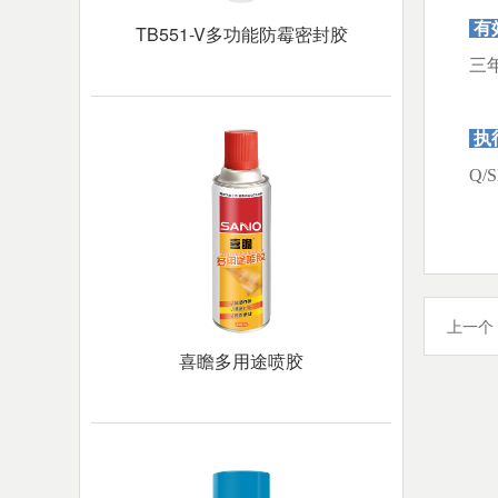
有
TB551-V多功能防霉密封胶
三
执
Q/S
上一个
喜瞻多用途喷胶