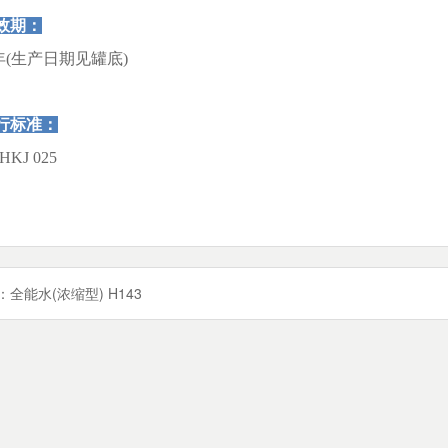
效期：
年(生产日期见罐底)
行标准：
HKJ 025
：
全能水(浓缩型) H143