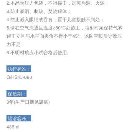
2.本品为压力包装，不得撞击，远离热源、火源；
3.防止暴晒、刺破、焚烧罐体；
4.防止溅入眼睛或吞食，置于儿童接触不到处；
5.请在空气流通且温度<50℃处施工，喷射时须保持气雾
罐正立且与水平面夹角不得小于45°，以防空喷后导致压
力不足；
6.不明材质应小试合格后使用。
执行标准：
Q/HSKJ-080
保质期：
3年(生产日期见罐底)
罐溶容积：
438ml