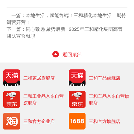
上一篇：
本地生活，赋能终端！三和精化本地生活二期特
训营开营！
下一篇：
同心致远 聚势启新 | 2025年三和精化集团高管
团队宣誓就职
返回顶部
三和家居旗舰店
三和车品旗舰店
三和工业品京东自营
三和车品京东自营旗
旗舰店
舰店
三和官方企业店
三和官方旗舰店