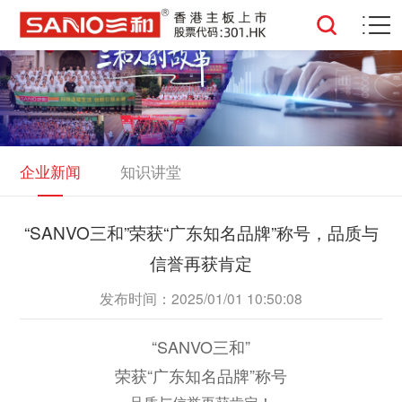
企业新闻
知识讲堂
“SANVO三和”荣获“广东知名品牌”称号，品质与
信誉再获肯定
发布时间：2025/01/01 10:50:08
“SANVO三和”
荣获“广东知名品牌”称号
品质与信誉再获肯定！