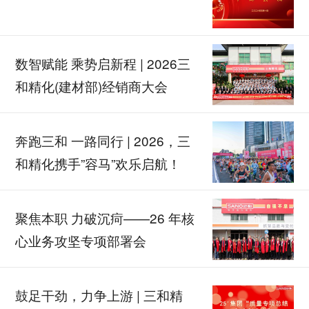
数智赋能 乘势启新程 | 2026三
和精化(建材部)经销商大会
奔跑三和 一路同行 | 2026，三
和精化携手”容马”欢乐启航！
聚焦本职 力破沉疴——26 年核
心业务攻坚专项部署会
鼓足干劲，力争上游 | 三和精