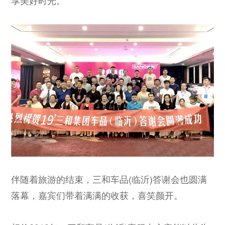
享美好时光。
伴随着旅游的结束，三和车品(临沂)答谢会也圆满
落幕，嘉宾们带着满满的收获，喜笑颜开。