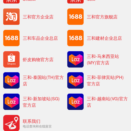
三和官方企业店
三和官方旗舰店
三和车品企业总店
三和建材企业总店
三和-马来西亚站
虾皮购物官方店
(MY)官方店
三和-泰国站(TH)官方
三和-菲律宾站(PH)
店
官方店
三和-新加坡站(SG)
三和-越南站(VG)官方
官方店
店
联系我们
电话查询和在线留言