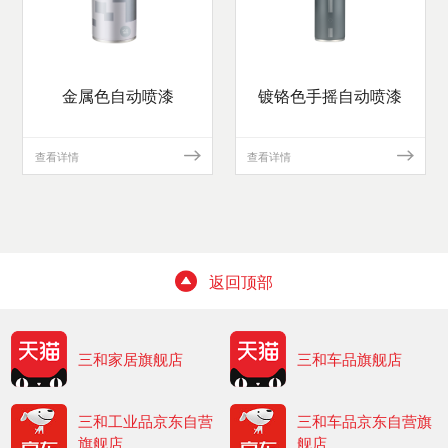
金属色自动喷漆
镀铬色手摇自动喷漆
查看详情
查看详情
返回顶部
三和家居旗舰店
三和车品旗舰店
三和工业品京东自营
三和车品京东自营旗
旗舰店
舰店