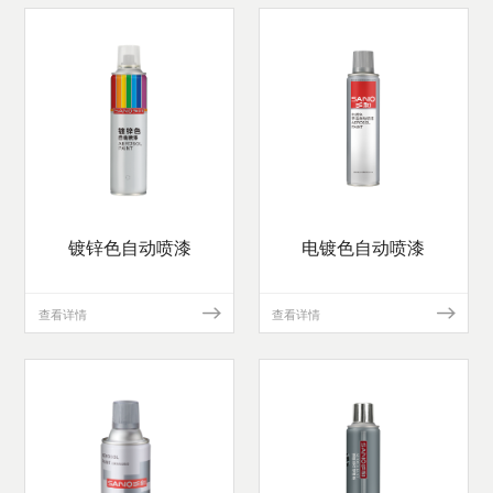
镀锌色自动喷漆
电镀色自动喷漆
查看详情
查看详情