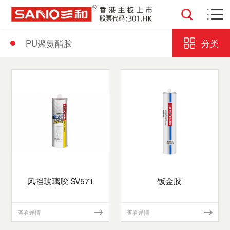
PU聚氨酯胶
分类
风挡玻璃胶 SV571
钣金胶
查看详情
查看详情