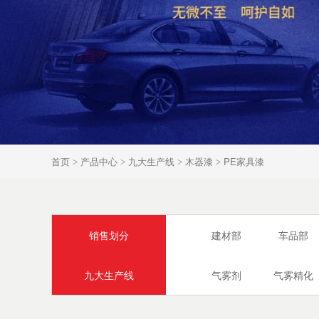
首页
产品中心
九大生产线
木器漆
PE家具漆
>
>
>
>
销售划分
建材部
车品部
九大生产线
气雾剂
气雾精化