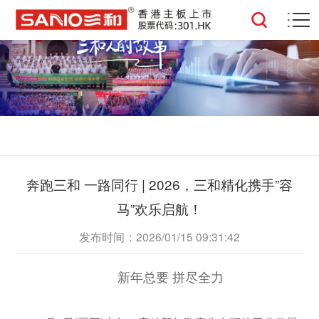
奔跑三和 一路同行 | 2026，三和精化携手”容
马”欢乐启航！
发布时间：2026/01/15 09:31:42
新年总要 拼尽全力