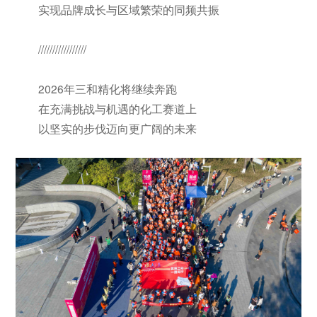
实现品牌成长与区域繁荣的同频共振
/////////////////
2026年三和精化将继续奔跑
在充满挑战与机遇的化工赛道上
以坚实的步伐迈向更广阔的未来