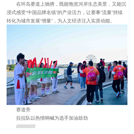
在环岛赛道上驰骋，既能饱览河岸生态美景，又能沉
浸式感受“中国品牌名镇”的产业活力，让赛事“流量”持续
转化为城市发展“增量”，为人文经济注入实质动能。
赛道旁
拉拉队以热情呐喊为选手加油鼓劲
////////////////