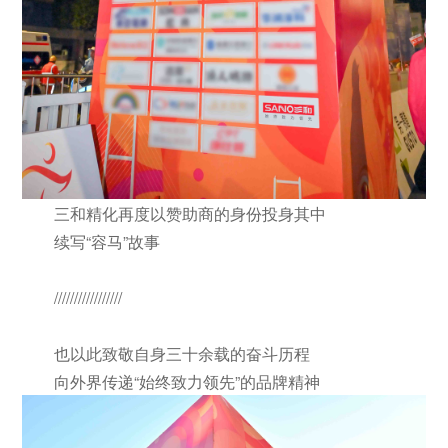
三和精化再度以赞助商的身份投身其中
续写“容马”故事
/////////////////
也以此致敬自身三十余载的奋斗历程
向外界传递“始终致力领先”的品牌精神