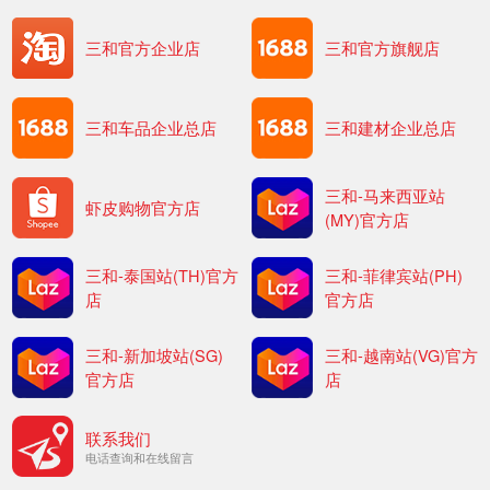
三和官方企业店
三和官方旗舰店
三和车品企业总店
三和建材企业总店
三和-马来西亚站
虾皮购物官方店
(MY)官方店
三和-泰国站(TH)官方
三和-菲律宾站(PH)
店
官方店
三和-新加坡站(SG)
三和-越南站(VG)官方
官方店
店
联系我们
电话查询和在线留言