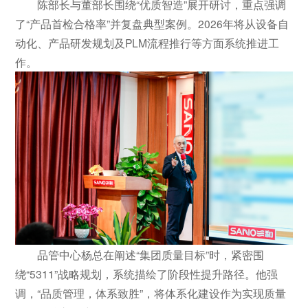
陈部长与董部长围绕“优质智造”展开研讨，重点强调
了“产品首检合格率”并复盘典型案例。2026年将从设备自
动化、产品研发规划及PLM流程推行等方面系统推进工
作。
品管中心杨总在阐述“集团质量目标”时，紧密围
绕“5311”战略规划，系统描绘了阶段性提升路径。他强
调，“品质管理，体系致胜”，将体系化建设作为实现质量