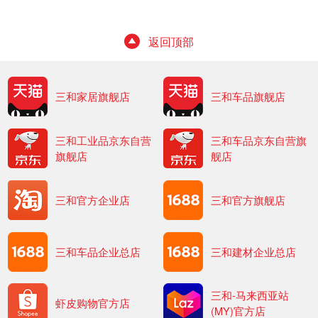
返回顶部
三和家居旗舰店
三和车品旗舰店
三和工业品京东自营
三和车品京东自营旗
旗舰店
舰店
三和官方企业店
三和官方旗舰店
三和车品企业总店
三和建材企业总店
三和-马来西亚站
虾皮购物官方店
(MY)官方店