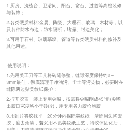
1.厨房、洗梳台、卫浴间、阳台、窗台、过道等高档装修
与装饰；
2.各类硬质材料:金属、陶瓷、大理石、玻璃、木材等，以
及各种防水布边，防水隔断，堵漏、封边美化；
3.可用于石材、玻璃幕墙、管道等各类硬质材料的修补及
其他用途。
使用说明：
1.先用美工刀等工具将砖缝修整，缝隙深度保持约2～
3mm最佳，彻底清理干净油污、尘土等污染物，必要时在
缝隙两边贴美纹纸保护；
2.拧开胶盖，装上专用尖嘴，按需将尖嘴削成45°角(尖嘴
出胶口宽度略小于砖缝)，用专用省力胶枪施胶；
3.用刮片将胶抹平，20分钟内揭除美纹纸，清除周边陶瓷
胶，擦去余渍，若采用不贴美纹纸工艺，待胶体固化后，
用美工刀或清洁铲将缝隙两边的余料小心清理干净。