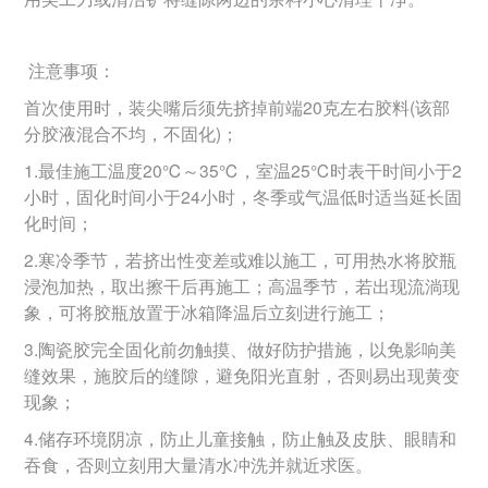
注意事项：
首次使用时，装尖嘴后须先挤掉前端20克左右胶料(该部
分胶液混合不均，不固化)；
1.最佳施工温度20℃～35℃，室温25℃时表干时间小于2
小时，固化时间小于24小时，冬季或气温低时适当延长固
化时间；
2.寒冷季节，若挤出性变差或难以施工，可用热水将胶瓶
浸泡加热，取出擦干后再施工；高温季节，若出现流淌现
象，可将胶瓶放置于冰箱降温后立刻进行施工；
3.陶瓷胶完全固化前勿触摸、做好防护措施，以免影响美
缝效果，施胶后的缝隙，避免阳光直射，否则易出现黄变
现象；
4.储存环境阴凉，防止儿童接触，防止触及皮肤、眼睛和
吞食，否则立刻用大量清水冲洗并就近求医。