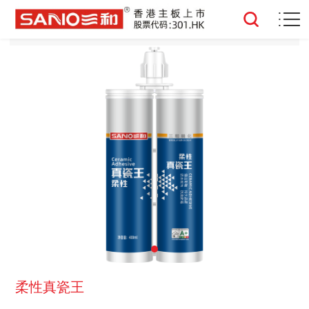
柔性真瓷王