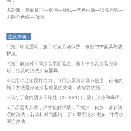
多彩漆：基面处理—底涂—标线—有色中涂—喷多彩漆—
去除分色纸—面涂。
注意事项：
1.施工环境通风，施工时须劳动保护，佩戴防护面具与防
护服。
2.施工前须对不同涂装层面遮盖，施工停顿及涂装完毕
后，须及时清洗所有器具。
3.使用时必须搅拌均匀，可用少量清水调节使用，正确的
施工方法是保证涂装质量的关键，请按要求施工。
4.储存于室内阴凉干燥处（0～35℃ )，防止冰冻和曝晒。
5.产品远离儿童，严禁接触眼睛，不慎沾上皮肤，请在润
湿时清洗；若涂料溅到眼睛，要立即用清水冲洗，并需求
医疗救助。