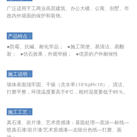
广泛适用于工商业高层建筑、办公大楼、公寓、别墅、市
政内外墙面的保护和装饰。
产品特点：
●防霉、抗碱、耐化学品； ●施工简便、易清洁、易翻
新； ●仿石效果，外观华丽； ●优异的户外耐候性
施工说明：
墙体表面须牢固、干燥（含水率≤10％pH<10）、清洁、
打磨平整，环境温度要高于8℃，相对湿度要低于85％。
施工工艺：
真石漆、岩片漆、艺术质感漆：基面处理—底涂—标线—
喷真石漆/岩片漆/艺术质感漆—去除分色纸—打磨、面
涂；