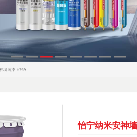
墙面漆 E76A
怡宁纳米安神墙面