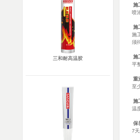
施
喷
施
施
须
施
三和耐高温胶
平
重
至
施
温
保
7