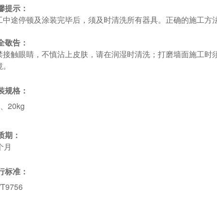
馨提示：
工中途停顿及涂装完毕后，须及时清洗所有器具。正确的施工方
全敬告：
禁接触眼睛，不慎沾上皮肤，请在润湿时清洗；打磨墙面施工时
境。
装规格：
g、20kg
质期：
个月
行标准：
/T9756