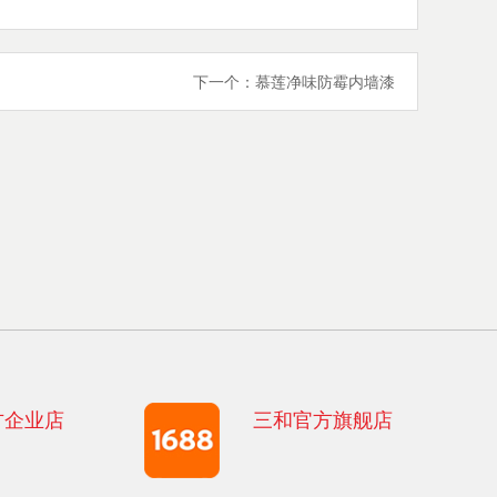
下一个：
慕莲净味防霉内墙漆
方企业店
三和官方旗舰店