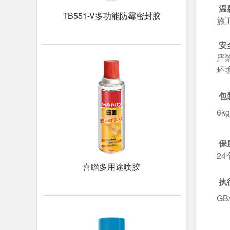
温
TB551-V多功能防霉密封胶
施
安
严
环
包
6k
保
24
喜瞻多用途喷胶
执
GB