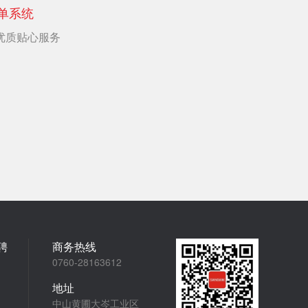
单系统
优质贴心服务
聘
商务热线
0760-28163612
地址
中山黄圃大岑工业区