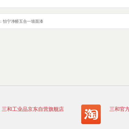
：
怡宁净醛五合一墙面漆
三和工业品京东自营旗舰店
三和官