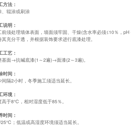
工方法：
涂、辊涂或刷涂
工说明：
工前须处理墙体表面，墙面须牢固、干燥(含水率必须≤10％，pH
待其充分干透，并根据装饰要求进行底漆处理。
工工艺：
整基面→抗碱底漆(1～2遍)→面漆(2～3遍)。
涂时间：
少间隔2小时，冬季施工须适当延长。
工环境：
度高于8℃，相对湿度低于85％。
养时间：
天/25℃；低温或高湿度环境须适当延长。