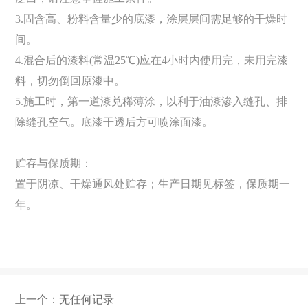
3.固含高、粉料含量少的底漆，涂层层间需足够的干燥时
间。
4.混合后的漆料(常温25℃)应在4小时内使用完，未用完漆
料，切勿倒回原漆中。
5.施工时，第一道漆兑稀薄涂，以利于油漆渗入缝孔、排
除缝孔空气。底漆干透后方可喷涂面漆。
贮存与保质期：
置于阴凉、干燥通风处贮存；生产日期见标签，保质期一
年。
上一个：无任何记录