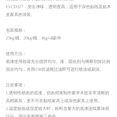
13.CD317：突出净味，透明度高，适用于深色贴纸及贴木
皮家具的涂装。
包装规格：
25kg/桶、20kg/桶、4kg×4罐/件
使用方法：
底漆使用前请充分搅拌均匀。漆、固化剂与稀释剂按比例
混合均匀，并用150目滤网过滤即可进行喷
涂或刷涂。
注意事项：
1.透明性稍差的底漆，切勿用来制作要求木纹非常清晰的
高档家具，更不可在贴纸家具上或深色家具上
使用。
2.温度较低或湿度较大时，粉料含量大的底漆连续重涂易
泛白，请注意掌握施工条件。