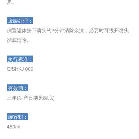
果。
废罐处理：
倒置罐体按下喷头约2分钟清除余漆，必要时可拔开喷头
彻底清除。
执行标准：
Q/SHKJ 009
有效期：
三年(生产日期见罐底)
罐容积：
450ml