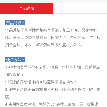
产品详情
产品特点：
本品属快干热塑性丙烯酸气雾漆，施工方便、雾化性好，
喷出率高；漆膜丰满度高、附着力强、色彩丰富。广泛应
用于金属、木材、ABS塑料等多种底材的涂饰。
使用方法：
1.被喷物表面不得有灰尘、油脂、水蜡等脏物，靠近物应
加以保护；
2.喷涂前振动罐体约30秒至漆液混合均匀；
3.距被喷涂物表面约20厘米处按下喷头均匀喷涂，防止倒
喷；
4.采用多次喷涂法，每隔约3分钟喷上薄薄一层，效果比