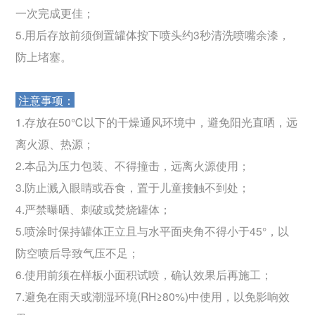
一次完成更佳；
5.用后存放前须倒置罐体按下喷头约3秒清洗喷嘴余漆，
防上堵塞。
注意事项：
1.存放在50℃以下的干燥通风环境中，避免阳光直晒，远
离火源、热源；
2.本品为压力包装、不得撞击，远离火源使用；
3.防止溅入眼睛或吞食，置于儿童接触不到处；
4.严禁曝晒、刺破或焚烧罐体；
5.喷涂时保持罐体正立且与水平面夹角不得小于45°，以
防空喷后导致气压不足；
6.使用前须在样板小面积试喷，确认效果后再施工；
7.避免在雨天或潮湿环境(RH≥80%)中使用，以免影响效