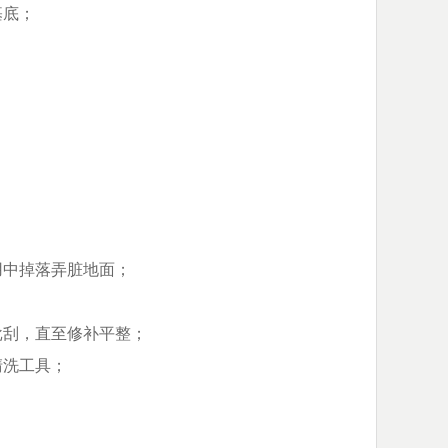
基底；
用中掉落弄脏地面；
批刮，直至修补平整；
清洗工具；