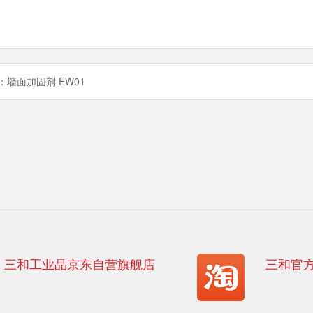
：
墙面加固剂 EW01
三和工业品京东自营旗舰店
三和官