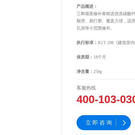
产品概述：
三和
墙面修补膏精选优质碳酸
顺滑、易打磨、覆盖力强，适
孔洞等小范围修补。
执行标准：
JG/T 298《建筑
保质期：
18个月
净含量：
250g
客服热线
400-103-03
立即咨询