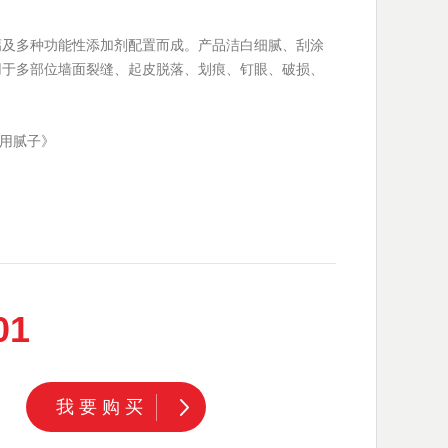
钙及多种功能性添加剂配置而成。产品洁白细腻、刮涂
用于多部位墙面裂缝、起皮脱落、划痕、钉眼、破损、
室内用腻子》
01
我要购买