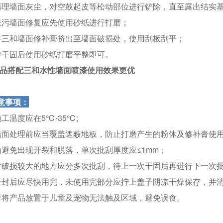
.清理墙面灰尘，对空鼓起皮等松动部位进行铲除，直至露出结实
.脏污墙面修复应先使用砂纸进行打磨；
将
三和
墙面修补膏挤出至墙面破损处，使用刮板刮平；
.待干固后使用砂纸打磨平整即可。
本品搭配三和水性墙面喷漆使用效果更优
意事项：
施工温度应在5℃-35℃;
.墙面处理前应当覆盖遮蔽地板，防止打磨产生的粉体及修补膏使
.为避免出现开裂和脱落，单次批刮厚度应≤1mm；
.对破损较大的地方应分多次批刮，待上一次干固后再进行下一次
.开封后应尽快用完，未使用完部分应拧上盖子阴凉干燥保存，并
.请将产品放置于儿童及宠物无法触及区域，避免误食。