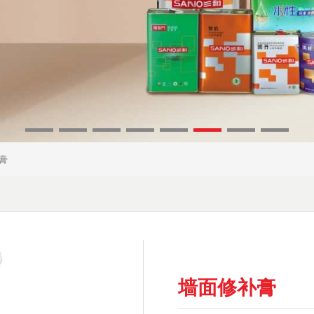
膏
墙面修补膏