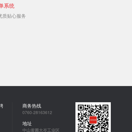
单系统
优质贴心服务
聘
商务热线
0760-28163612
地址
中山黄圃大岑工业区