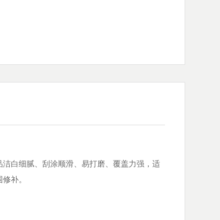
品洁白细腻、刮涂顺滑、易打磨、覆盖力强，适
围修补。