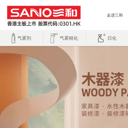
走进三和
气雾剂
气雾精化
日化