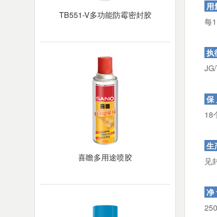
用
TB551-V多功能防霉密封胶
每
执
JG
保 
18
生
喜瞻多用途喷胶
见
净 
25