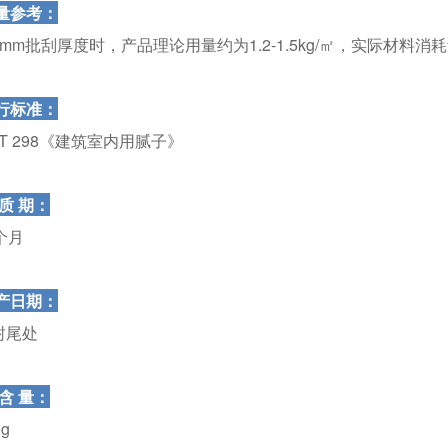
量参考：
1mm批刮厚度时，产品理论用量约为1.2-1.5kg/㎡，实际材
行标准：
/T 298《建筑室内用腻子》
质 期：
个月
产日期：
封尾处
含 量：
0g