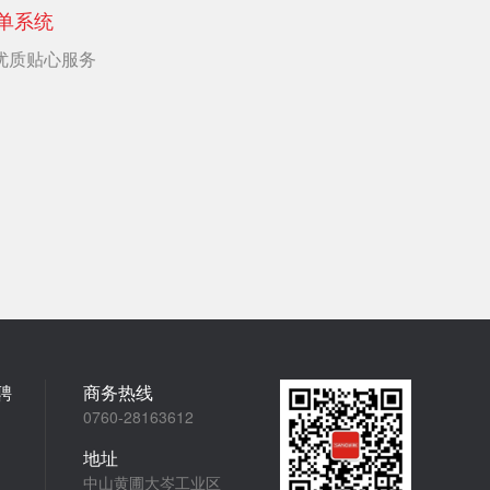
单系统
优质贴心服务
聘
商务热线
0760-28163612
地址
中山黄圃大岑工业区