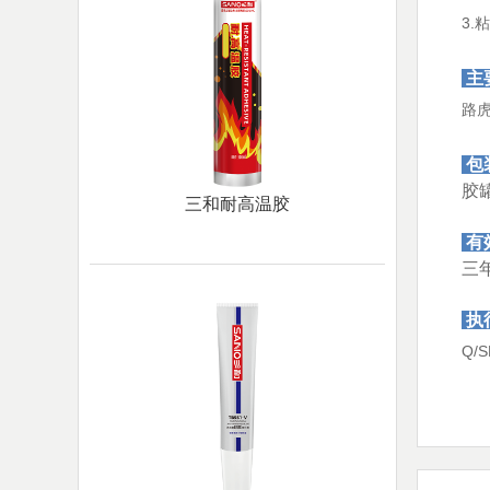
3
主
路虎
包
胶罐
三和耐高温胶
有
三
执
Q/S