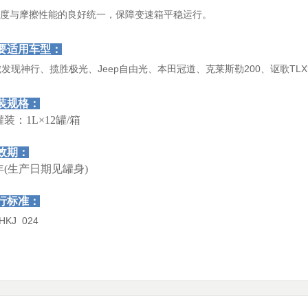
.粘度与摩擦性能的良好统一，保障变速箱平稳运行。
要适用车型：
发现神行、揽胜极光、Jeep自由光、本田冠道、克莱斯勒200、讴歌TL
装规格：
装：1L×12罐/箱
效期：
年(生产日期见罐身)
行标准：
HKJ 024