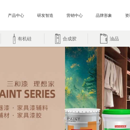
产品中心
研发智造
营销中心
品牌形象
资
有机硅
合成胶
油品