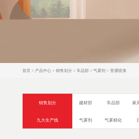
首页
产品中心
销售划分
车品部
气雾剂
普通喷漆
>
>
>
>
>
销售划分
建材部
车品部
家
九大生产线
气雾剂
气雾精化