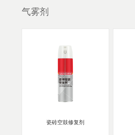
气雾剂
瓷砖空鼓修复剂