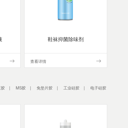
液
鞋袜抑菌除味剂
查看详情
证胶
|
MS胶
|
免垫片胶
|
工业硅胶
|
电子硅胶
|