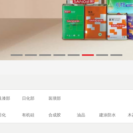
具漆部
日化部
装璜部
日化
有机硅
合成胶
油品
建涂防水
木