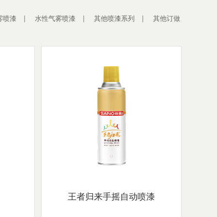
雾喷漆
|
水性气雾喷漆
|
其他喷漆系列
|
其他订做
|
王者归来手摇自动喷漆