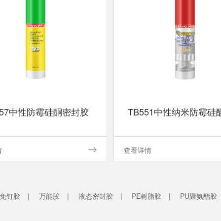
557中性防霉硅酮密封胶
TB551中性纳米防霉硅
胶
情
查看详情
S免钉胶
|
万能胶
|
液态密封胶
|
PE树脂胶
|
PU聚氨酯胶