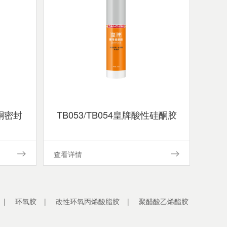
酮密封
TB053/TB054皇牌酸性硅酮胶
查看详情
|
环氧胶
|
改性环氧丙烯酸脂胶
|
聚醋酸乙烯酯胶
|