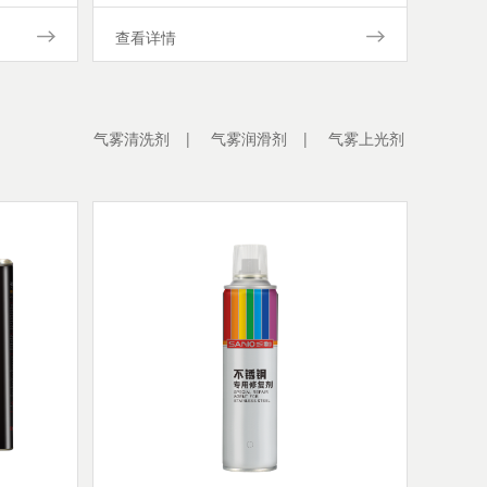
查看详情
气雾清洗剂
|
气雾润滑剂
|
气雾上光剂
|